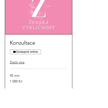
Konzultace
Dostupné online
Zjistit více
45 min
1 000
1 000 Kč
českých
korun
Rezervovat