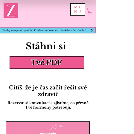
ME
NU
Prodej vstupenek spuštěn! Konference Nová éra ženského zdraví se blíží.
Stáhni si
Tvé PDF
Cítíš, že je čas začít řešit své
zdraví?
Rezervuj si konzultaci a zjistíme, co přesně
Tvé hormony potřebují.