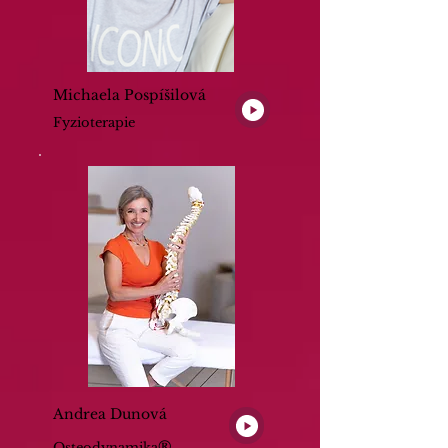
Michaela Pospíšilová
Fyzioterapie
Andrea Dunová
®
Osteodynamika