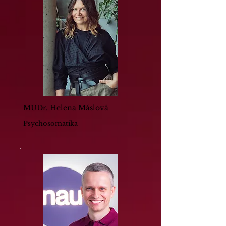
MUDr. Helena Máslová
Psychosomatika