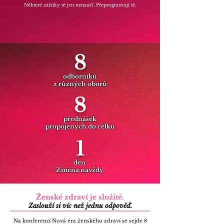
Některé zážitky tě jen
nenaučí. Přeprogramují tě.
8
odborníků
z různých oborů
8
přednášek
propojených do celku
1
den.
Změna navždy.
Ženské zdraví je složité.
Zaslouží si víc než jednu odpověď.
Na konferenci Nová éra ženského zdraví se sejde 8