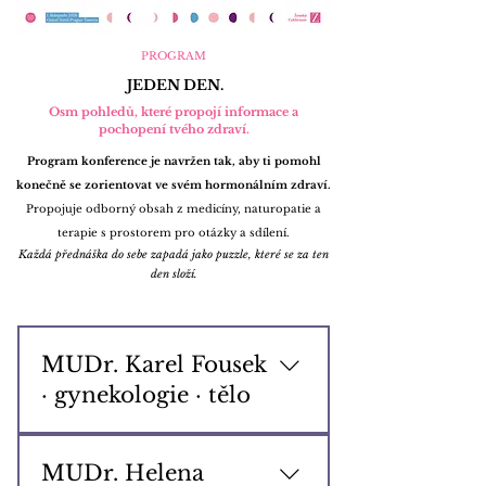
PROGRAM
JEDEN DEN.
Osm pohledů, které propojí informace a
pochopení tvého zdraví.
Program konference je navržen tak, aby ti pomohl
konečně se zorientovat ve svém hormonálním zdraví.
Propojuje odborný obsah z medicíny, naturopatie a
terapie s prostorem pro otázky a sdílení.
Každá přednáška do sebe zapadá jako puzzle, které se za ten
KOnference
den složí.
MUDr. Karel Fousek
· gynekologie · tělo
„Kvasinky co nejsou
kvasinky? Stydký nerv a
MUDr. Helena