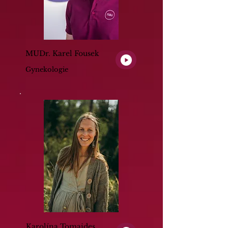
MUDr. Karel Fousek
Gynekologie
Karolína Tomaides