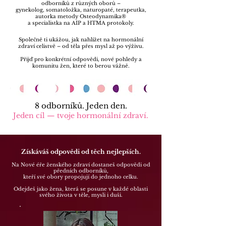
odborníků z různých oborů –
gynekolog, somatoložka, naturopaté, terapeutka,
autorka metody Osteodynamika®
a specialistka na AIP a HTMA protokoly.
Společně ti ukážou, jak nahlížet na hormonální
zdraví celistvě – od těla přes mysl až po výživu.
Přijď pro konkrétní odpovědi, nové pohledy a
komunitu žen, které to berou vážně.
8 odborníků. Jeden den.
Jeden cíl — tvoje hormonální zdraví.
Získáváš odpovědi od těch nejlepších.
Na Nové éře ženského zdraví dostaneš odpovědi od
předních odborníků,
kteří své obory propojují do jednoho celku.
Odejdeš jako žena, která se posune v každé oblasti
svého života v těle, mysli i duši.