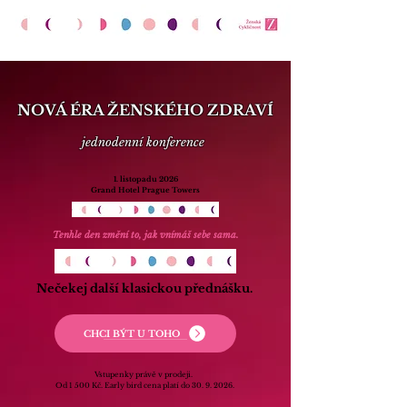
NOVÁ ÉRA ŽENSKÉHO ZDRAVÍ
jednodenní konference
1. listopadu 2026
Grand Hotel Prague Towers
Tenhle den změní to, jak vnímáš sebe sama.
Nečekej další klasickou přednášku.
CHCI BÝT U TOHO
Vstupenky právě v prodeji.
Od 1 500 Kč. Early bird cena platí do 30. 9. 2026.