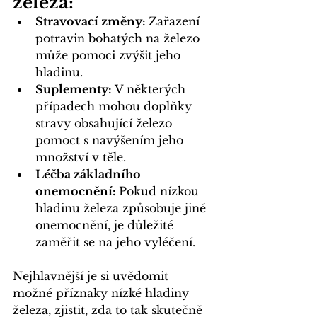
železa:
Stravovací změny: 
Zařazení 
potravin bohatých na železo 
může pomoci zvýšit jeho 
hladinu.
Suplementy:
 V některých 
případech mohou doplňky 
stravy obsahující železo 
pomoct s navýšením jeho 
množství v těle.
Léčba základního 
onemocnění: 
Pokud nízkou 
hladinu železa způsobuje jiné 
onemocnění, je důležité 
zaměřit se na jeho vyléčení.
Nejhlavnější je si uvědomit 
možné příznaky nízké hladiny 
železa, zjistit, zda to tak skutečně 