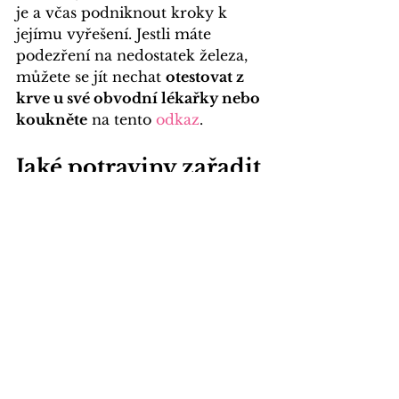
je a včas podniknout kroky k 
jejímu vyřešení. Jestli máte 
podezření na nedostatek železa, 
můžete se jít nechat 
otestovat z 
krve u své obvodní lékařky nebo 
koukněte
 na tento
odkaz
.
Jaké potraviny zařadit 
pro zvýšení hladiny 
železa?
Existují 
2 formy železa
obsaženého v potravinách: 
hemové
 (přítomné v 
živočišných produktech), 
nehemové 
(přítomné v 