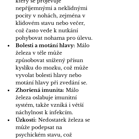
který se projevuje 
nepříjemnými a neklidnými 
pocity v nohách, zejména v 
klidovém stavu nebo večer, 
což často vede k nutkání 
pohybovat nohama pro úlevu.
Bolesti a motání hlavy:
 Málo 
železa v těle může 
způsobovat snížený přísun 
kyslíku do mozku, což může 
vyvolat bolesti hlavy nebo 
motání hlavy při zvedání se.
Zhoršená imunita:
 Málo 
železa oslabuje imunitní 
systém, takže vzniká i větší 
náchylnost k infekcím.
Úzkosti:
 Nedostatek železa se 
může podepsat na 
psychickém stavu, což 