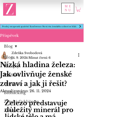
ME
NU
Prodej vstupenek spuštěn! Konference Nová éra ženského zdraví se blíží.
Příspěvek
Blog
Zdeňka Svobodová
Blog
14. 9. 2024
Minut čtení: 6
Nízká hladina železa:
Recepty
Jak ovlivňuje ženské
Plodnost
zdraví a jak ji řešit?
Hormony
Aktualizováno:
26. 11. 2024
Biohacking
Ženská Cykličnost
Železo představuje 
důležitý minerál pro 
Ženství
lidské tělo a má 