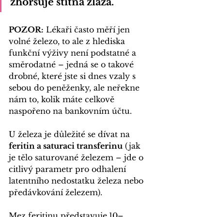
zhoršuje štítná žláza
.
POZOR:
 Lékaři často měří jen 
volné železo, to ale z hlediska 
funkční výživy není podstatné a 
směrodatné – jedná se o takové 
drobné, které jste si dnes vzaly s 
sebou do peněženky, ale neřekne 
nám to, kolik máte celkově 
naspořeno na bankovním účtu.
U železa je důležité se dívat na 
feritin a saturaci transferinu
 (jak 
je tělo saturované železem – jde o 
citlivý parametr pro odhalení 
latentního nedostatku železa nebo 
předávkování železem).
Mez feritinu představuje
10–