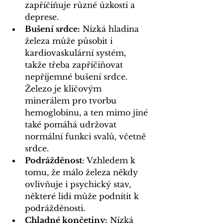
zapříčiňuje různé úzkosti a 
deprese.
Bušení srdce:
 Nízká hladina 
železa může působit i 
kardiovaskulární systém, 
takže třeba zapříčiňovat 
nepříjemné bušení srdce. 
Železo je klíčovým 
minerálem pro tvorbu 
hemoglobinu, a ten mimo jiné 
také pomáhá udržovat 
normální funkci svalů, včetně 
srdce.
Podrážděnost
: Vzhledem k 
tomu, že málo železa někdy 
ovlivňuje i psychický stav, 
některé lidi může podnítit k 
podrážděnosti.
Chladné končetiny:
 Nízká 