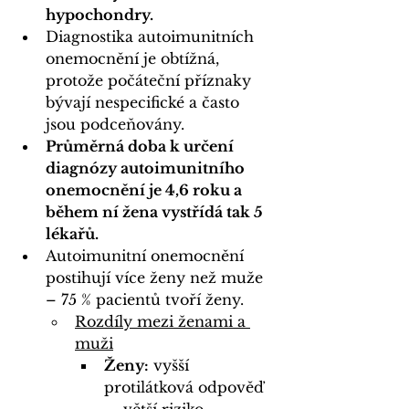
hypochondry.
Diagnostika autoimunitních 
onemocnění je obtížná, 
protože počáteční příznaky 
bývají nespecifické a často 
jsou podceňovány.
Průměrná doba k určení 
diagnózy autoimunitního 
onemocnění je 4,6 roku a 
během ní žena vystřídá tak 5 
lékařů.
Autoimunitní onemocnění 
postihují více ženy než muže 
– 75 % pacientů tvoří ženy.
Rozdíly mezi ženami a 
muži
Ženy:
 vyšší 
protilátková odpověď 