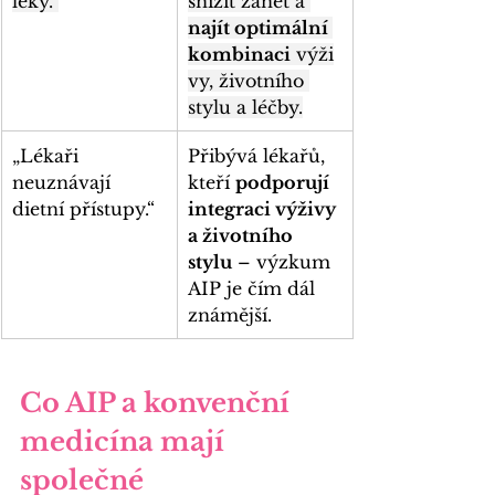
léky.“
snížit zánět a 
najít optimální 
kombinaci
 výži
vy, životního 
stylu a léčby.
„Lékaři 
Přibývá lékařů, 
neuznávají 
kteří 
podporují 
dietní přístupy.“
integraci výživy 
a životního 
stylu
 – výzkum 
AIP je čím dál 
známější.
Co AIP a konvenční 
medicína mají 
společné