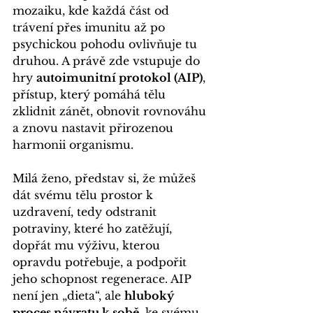
mozaiku, kde každá část od 
trávení přes imunitu až po 
psychickou pohodu ovlivňuje tu 
druhou. A právě zde vstupuje do 
hry 
autoimunitní protokol (AIP)
, 
přístup, který pomáhá tělu 
zklidnit zánět, obnovit rovnováhu 
a znovu nastavit přirozenou 
harmonii organismu.
Milá ženo, představ si, že můžeš 
dát svému tělu prostor k 
uzdravení, tedy odstranit 
potraviny, které ho zatěžují, 
dopřát mu výživu, kterou 
opravdu potřebuje, a podpořit 
jeho schopnost regenerace. AIP 
není jen „dieta“, ale 
hluboký 
proces návratu k sobě
, ke svému 