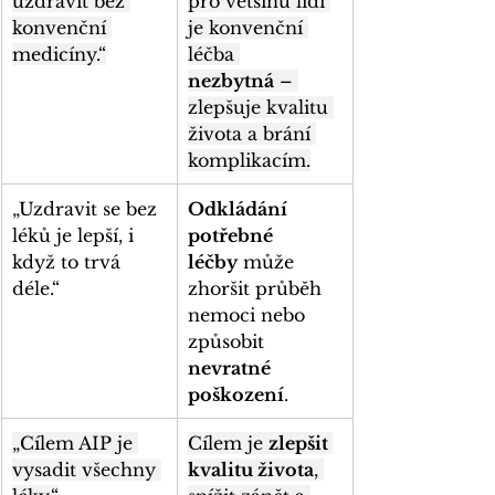
uzdravit bez 
pro většinu lidí 
konvenční 
je konvenční 
medicíny.“
léčba 
nezbytná
 – 
zlepšuje kvalitu 
života a brání 
komplikacím.
„Uzdravit se bez 
Odkládání 
léků je lepší, i 
potřebné 
když to trvá 
léčby
 může 
déle.“
zhoršit průběh 
nemoci nebo 
způsobit 
nevratné 
poškození
.
„Cílem AIP je 
Cílem je 
zlepšit 
vysadit všechny 
kvalitu života
, 