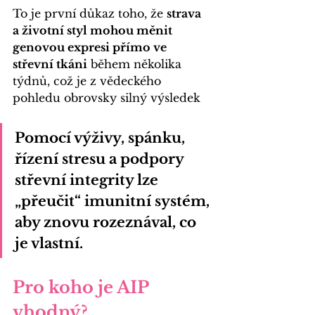
To je první důkaz toho, že 
strava 
a životní styl mohou měnit 
genovou expresi přímo ve 
střevní tkáni
 během několika 
týdnů, což je z vědeckého 
pohledu obrovsky silný výsledek
Po
mocí výživy, spánku, 
řízení stresu a podpory 
střevní integrity lze 
„přeučit“ imu
nitní systém
, 
aby znovu rozeznával, co 
je vlastní.
Pro koho je AIP 
vhodný?