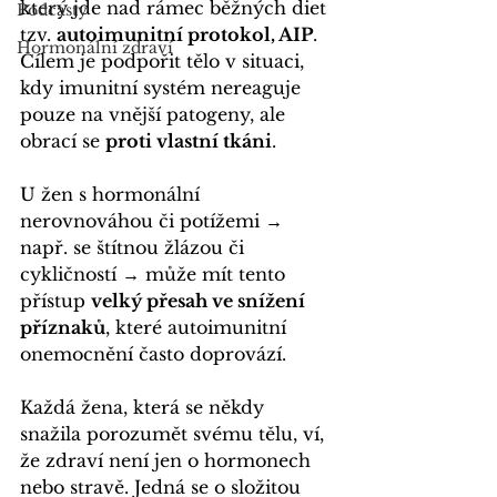
který jde nad rámec běžných diet 
Podcasty
tzv. 
autoimunitní protokol, AIP
. 
Hormonální zdraví
Cílem je podpořit tělo v situaci, 
kdy imunitní systém nereaguje 
pouze na vnější patogeny, ale 
obrací se 
proti vlastní tkáni
. 
U žen s hormonální 
nerovnováhou či potížemi → 
např. se štítnou žlázou či 
cykličností → může mít tento 
přístup 
velký přesah ve snížení 
příznaků
, které autoimunitní 
onemocnění často doprovází.
Každá žena, která se někdy 
snažila porozumět svému tělu, ví, 
že zdraví není jen o hormonech 
nebo stravě. Jedná se o složitou 