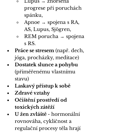
Lupus → zhoršená 
progrese při poruchách 
spánku,
Apnoe → spojena s RA, 
AS, Lupus, Sjögren,
REM porucha → spojena 
s RS
.
Práce se stresem 
(např. dech, 
jóga, procházky, meditace)
Dostatek slunce a pohybu 
(přiměřenému vlastnímu 
stavu)
Laskavý přístup k sobě
Zdravé vztahy
Očištění prostředí od 
toxických zátěží
U žen zvláště 
- hormonální 
rovnováha, cykličnost a 
regulační procesy těla hrají 