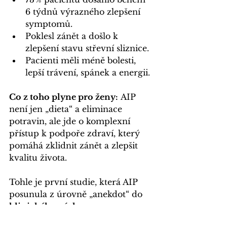
6 týdnů výrazného zlepšení 
symptomů.
Poklesl zánět a došlo k 
zlepšení stavu střevní sliznice.
Pacienti měli méně bolesti, 
lepší trávení, spánek a energii.
Co z toho plyne pro ženy:
 AIP 
není jen „dieta“ a eliminace 
potravin, ale jde o komplexní 
přístup k podpoře zdraví, který 
pomáhá zklidnit zánět a zlepšit 
kvalitu života.
Tohle je první studie, která AIP 
posunula z úrovně „anekdot“ do 
klinického výzkumu
. 