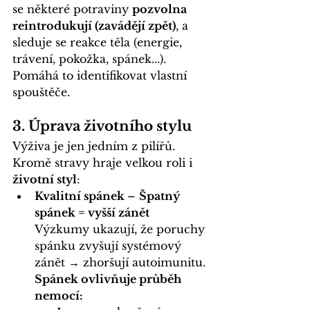
se některé potraviny 
pozvolna 
reintrodukují (zavádějí zpět)
, a 
sleduje se reakce těla (energie, 
trávení, pokožka, spánek...). 
Pomáhá to identifikovat vlastní 
spouštěče. 
3. Úprava životního stylu
Výživa je jen jedním z pilířů. 
Kromě stravy hraje velkou roli i 
životní styl
:
Kvalitní spánek 
– 
Špatný 
spánek = vyšší zánět
Výzkumy ukazují, že poruchy 
spánku zvyšují systémový 
zánět → zhoršují autoimunitu.
Spánek ovlivňuje průběh 
nemocí: