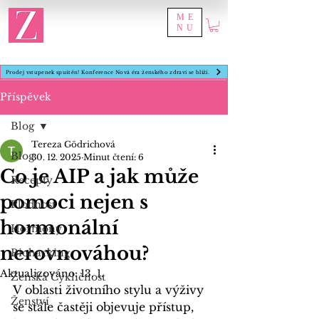
ME
NU
Prodej vstupenek spuštěn! Konference Nová éra ženského zdraví se blíží.
Příspěvek
Blog
Tereza Gödrichová
Blog
30. 12. 2025
Minut čtení: 6
Co je AIP a jak může
Recepty
pomoci nejen s
Plodnost
hormonální
Hormony
nerovnováhou?
Biohacking
Aktualizováno:
13. 1.
Ženská Cykličnost
V oblasti životního stylu a výživy 
Ženství
se stále častěji objevuje přístup, 