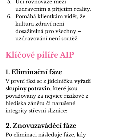
Učí rovnováze mezi 
uzdravením a přijetím reality.
Pomáhá klientkám vidět, že 
kultura zdraví není 
dosažitelná pro všechny – 
uzdravování není soutěž.
Klíčové pilíře AIP
1. Eliminační fáze
V první fázi se z jídelníčku 
vyřadí 
skupiny potravin
, které jsou 
považovány za nejvíce rizikové z 
hlediska zánětu či narušené 
integrity střevní sliznice: 
2. Znovuzaváděcí fáze
Po eliminaci následuje fáze, kdy 