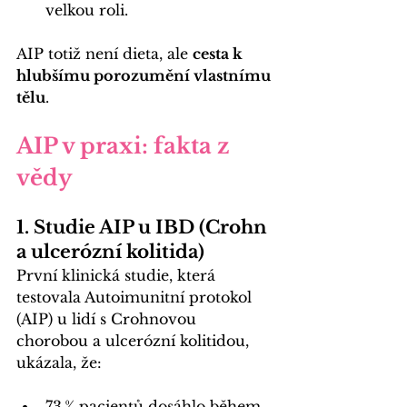
velkou roli.
AIP totiž není dieta, ale 
cesta k 
hlubšímu porozumění vlastnímu 
tělu
.
AIP v praxi: fakta z 
vědy
1. Studie AIP u IBD (Crohn 
a ulcerózní kolitida)
První klinická studie, která 
testovala Autoimunitní protokol 
(AIP) u lidí s Crohnovou 
chorobou a ulcerózní kolitidou, 
ukázala, že:
73 % pacientů dosáhlo během 