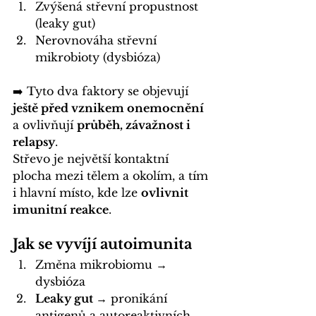
Zvýšená střevní propustnost 
(leaky gut)
Nerovnováha střevní 
mikrobioty (dysbióza)
➡️ Tyto dva faktory se objevují 
ještě před vznikem onemocnění 
a ovlivňují 
průběh, závažnost i 
relapsy
.
Střevo je největší kontaktní 
plocha mezi tělem a okolím, a tím 
i hlavní místo, kde lze 
ovlivnit 
imunitní reakce
.
J
ak se vyvíjí autoimunita
Změna mikrobiomu → 
dysbióza
Leaky gut →
 pronikání 
antigenů a autoreaktivních 