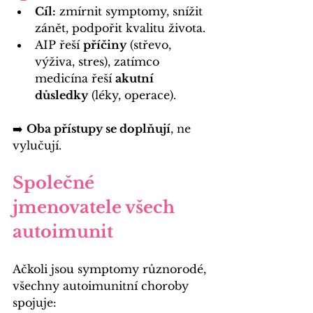
Cíl:
 zmírnit symptomy, snížit 
zánět, podpořit kvalitu života.
AIP řeší 
příčiny
 (střevo, 
výživa, stres), zatímco 
medicína řeší 
akutní 
důsledky
 (léky, operace).
➡️ 
Oba přístupy se doplňují
, ne 
vylučují.
Společné 
jmenovatele všech 
autoimunit
Ačkoli jsou symptomy různorodé, 
všechny autoimunitní choroby 
spojuje: