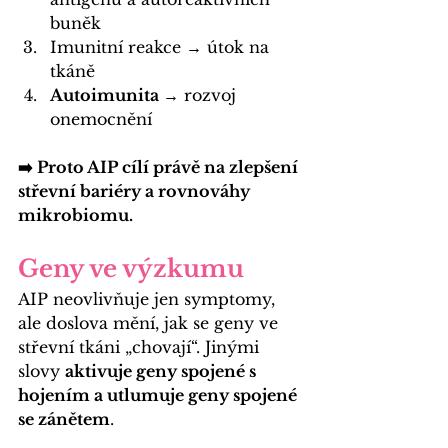
buněk
Imunitní reakce → útok na 
tkáně
Autoimunita →
 rozvoj 
onemocnění
➡️ Proto AIP cílí právě na zlepšení 
střevní bariéry a rovnováhy 
mikrobiomu.
Geny ve výzkumu
AIP neovlivňuje jen symptomy, 
ale doslova mění, jak se geny ve 
střevní tkáni „chovají“. Jinými 
slovy 
aktivuje geny spojené s 
hojením a utlumuje geny spojené 
se zánětem
.