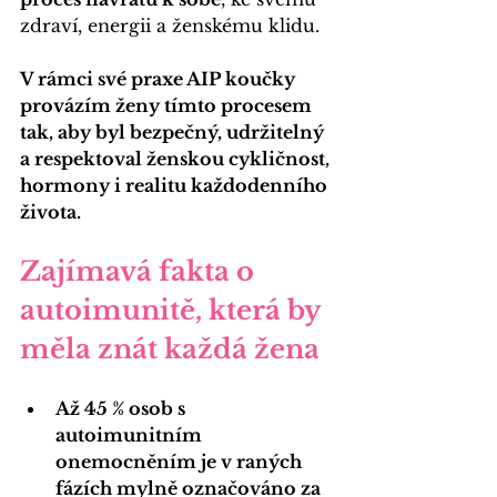
zdraví, energii a ženskému klidu.
V rámci své praxe AIP koučky 
provázím ženy tímto procesem 
tak, aby byl bezpečný, udržitelný 
a respektoval ženskou cykličnost, 
hormony i realitu každodenního 
života.
Zajímavá fakta o 
autoimunitě, která by 
měla znát každá žena
Až 45 % osob s 
autoimunitním 
onemocněním je v raných 
fázích mylně označováno za 