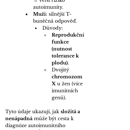
→ větší riziko 
autoimunity.
Muži:
 silnější T-
buněčná odpověď.
Důvody:
Reprodukční 
funkce 
(nutnost 
tolerance k 
plodu).
Dvojitý 
chromozom 
X
 u žen (více 
imunitních 
genů).
Tyto údaje ukazují, jak 
složitá a 
nenápadná
 může být cesta k 
diagnóze autoimunitního 