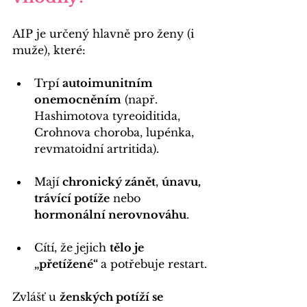
AIP je určený hlavně pro ženy (i 
muže), které:
Trpí 
autoimunitním 
onemocněním
 (např. 
Hashimotova tyreoiditida, 
Crohnova choroba, lupénka, 
revmatoidní artritida).
Mají 
chronický zánět
, 
únavu, 
trávící potíže
 nebo 
hormonální nerovnováhu
.
Cítí, že jejich 
tělo je 
„přetížené“ 
a potřebuje restart.
Zvlášť u 
ženských potíží se 