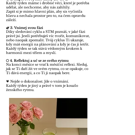
produkttestovací pdf
Každý týden máme i drobné věci, které je potřeba
udělat, ale nechceme, aby nás zahltily.
produkt testovací pdf
Zapiš si je mimo hlavní plán, aby sis vyčistila
hlavu a nechala prostor pro to, na čem opravdu
produkt testovací pdf
záleží.
produkt testovací pdf
🌿 3. Vnímej svou fázi
produkt testovací pdf
Díky sledování cyklu a STM poznáš, v jaké fázi
právě jsi. Jestli potřebuješ víc tvořit, komunikovat,
produkttestovací pdf
nebo naopak zpomalit. Tvůj cyklus Ti ukazuje,
kdy máš energii na plánování a kdy je čas ji šetřit.
produkt testovací pdf
Každý týden se tak stává vědomým krokem k
produkt testovací pdf
harmonii mezi tělem a myslí.
produkt testovací pdf
🌕 4. Reflektuj a uč se ze svého rytmu
Na konci měsíce se vrať k měsíční reflexi. Sleduj,
produkt testovací pdf
jak se Ti daří žít ve svém rytmu, co se opakuje, co
Ti dává energii, a co Ti ji naopak bere.
produkt
💗 Nejde o dokonalost. Jde o vnímání.
Každý týden je jiný a právě v tom je kouzlo
ženského rytmu.