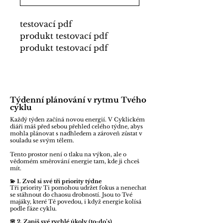
testovací pdf
produkt testovací pdf
produkt testovací pdf
produkt testovací pdf
produkt testovací pdf
produkttestovací pdf
produkt testovací pdf
Týdenní plánování v rytmu Tvého
cyklu
produkt testovací pdf
produkt testovací pdf
Každý týden začíná novou energií. V Cyklickém
diáři máš před sebou přehled celého týdne, abys
produkt testovací pdf
mohla plánovat s nadhledem a zároveň zůstat v
souladu se svým tělem.
produkttestovací pdf
produkt testovací pdf
Tento prostor není o tlaku na výkon, ale o
vědomém směrování energie tam, kde ji chceš
produkt
mít.
💫 1. Zvol si své tři priority týdne
Tři priority Ti pomohou udržet fokus a nenechat
testovací pdf produkt
se stáhnout do chaosu drobností. Jsou to Tvé
majáky, které Tě povedou, i když energie kolísá
testovací pdf produkt
podle fáze cyklu.
testovací pdf
🌸 2. Zapiš své rychlé úkoly (to-do’s)