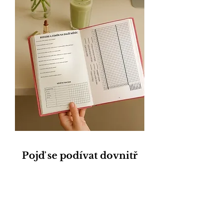
Pojď se podívat dovnitř
Obsah
Reflexe a STM
Týdenní plán