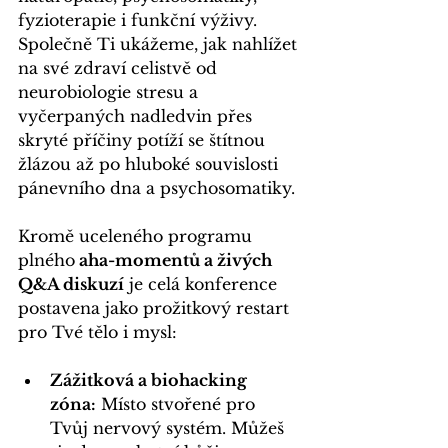
fyzioterapie i funkční výživy. 
Společně Ti ukážeme, jak nahlížet 
na své zdraví celistvě od 
neurobiologie stresu a 
vyčerpaných nadledvin přes 
skryté příčiny potíží se štítnou 
žlázou až po hluboké souvislosti 
pánevního dna a psychosomatiky.
Kromě uceleného programu 
plného
 aha-momentů a živých 
Q&A diskuzí
 je celá konference 
postavena jako prožitkový restart 
pro Tvé tělo i mysl:
Zážitková a biohacking 
zóna:
 Místo stvořené pro 
Tvůj nervový systém. Můžeš 