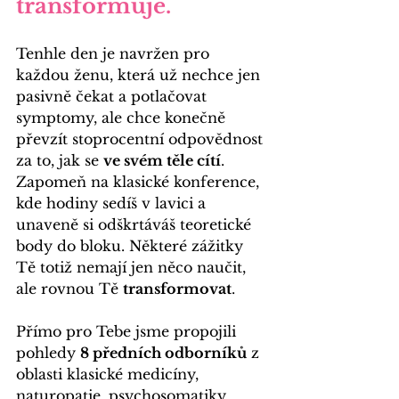
transformuje.
Tenhle den je navržen pro 
každou ženu, která už nechce jen 
pasivně čekat a potlačovat 
symptomy, ale chce konečně 
převzít stoprocentní odpovědnost 
za to, jak se 
ve svém těle cítí
. 
Zapomeň na klasické konference, 
kde hodiny sedíš v lavici a 
unaveně si odškrtáváš teoretické 
body do bloku. Některé zážitky 
Tě totiž nemají jen něco naučit, 
ale rovnou Tě 
transformovat
.
Přímo pro Tebe jsme propojili 
pohledy 
8 předních odborníků
 z 
oblasti klasické medicíny, 
naturopatie, psychosomatiky, 