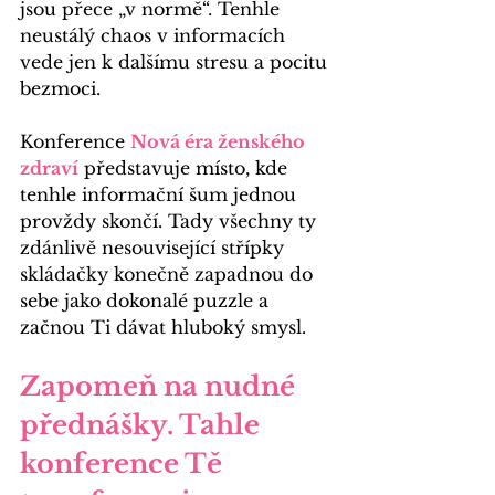
jsou přece „v normě“. Tenhle 
neustálý chaos v informacích 
vede jen k dalšímu stresu a pocitu 
bezmoci.
Konference 
Nová éra ženského 
zdraví
 představuje místo, kde 
tenhle informační šum jednou 
provždy skončí. Tady v
šechny ty 
zdánlivě nesouvisející střípky 
skládačky konečně zapadnou do 
sebe jako dokonalé puzzle a 
začnou Ti dávat hluboký smysl.
Zapomeň na nudné 
přednášky. Tahle 
konference Tě 