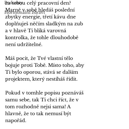
Podcasty
za sebou celý pracovní den? 
Marně v sobě hledáš poslední 
Hormonální zdraví
zbytky energie, třetí kávu dne 
doplňuješ něčím sladkým na zub 
a v hlavě Ti bliká varovná 
kontrolka, že tohle dlouhodobě 
není udržitelné.
Máš pocit, že Tvé vlastní tělo 
bojuje proti Tobě. Místo toho, aby 
Ti bylo oporou, stává se dalším 
projektem, který nestíháš řídit.
Pokud v tomhle popisu poznáváš 
samu sebe, tak Ti chci říct, že v 
tom rozhodně nejsi sama! A 
hlavně, že to tak nemusí být 
napořád. 