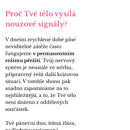
Proč Tvé tělo vysílá 
nouzové signály?
V dnešní zrychlené době plné 
neviditelné zátěže často 
fungujeme 
v permanentním 
režimu přežití
. Tvůj nervový 
systém je neustále ve střehu, 
připravený řešit další krizovou 
situaci. V tomhle shonu pak 
snadno zapomínáme na to 
nejdůležitější, a to, že Tvé tělo 
není složeno z oddělených 
součástek.
Tvé pánevní dno, štítná žláza, 
nadledviny vyčerpané 