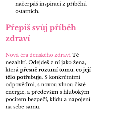
načerpáš inspiraci z příběhů 
ostatních.
Přepiš svůj příběh 
zdraví
Nová éra ženského zdraví
 Tě 
nezahltí. Odejdeš z ní jako žena, 
která 
přesně 
rozumí tomu, co její 
tělo potřebuje
.
 S konkrétními 
odpověďmi, s novou vlnou čisté 
energie, a především s hlubokým 
pocitem bezpečí, klidu a napojení 
na sebe samu.
Změna Tvého přístupu ke zdraví 
nezačne zítra ani za rok. 
Začíná 
právě v tom momentě, kdy se 