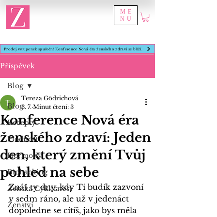
ME
NU
Prodej vstupenek spuštěn! Konference Nová éra ženského zdraví se blíží.
Příspěvek
Blog
Tereza Gödrichová
Blog
3. 7.
Minut čtení: 3
Konference Nová éra
Recepty
ženského zdraví: Jeden
Plodnost
den, který změní Tvůj
Hormony
pohled na sebe
Biohacking
Znáš ty dny, kdy Ti budík zazvoní 
Ženská Cykličnost
v sedm ráno, ale už v jedenáct 
Ženství
dopoledne se cítíš, jako bys měla 