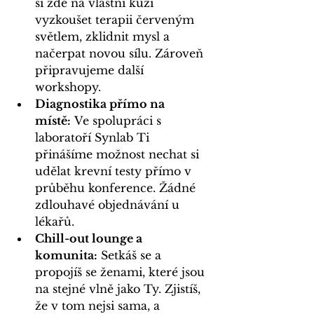
si zde na vlastní kůži 
vyzkoušet terapii červeným 
světlem, zklidnit mysl a 
načerpat novou sílu. Zároveň 
připravujeme další 
workshopy. 
Diagnostika přímo na 
místě:
 Ve spolupráci s 
laboratoří Synlab Ti 
přinášíme možnost nechat si 
udělat krevní testy přímo v 
průběhu konference. Žádné 
zdlouhavé objednávání u 
lékařů.
Chill-out lounge a 
komunita:
 Setkáš se a 
propojíš se ženami, které jsou 
na stejné vlně jako Ty. Zjistíš, 
že v tom nejsi sama, a 