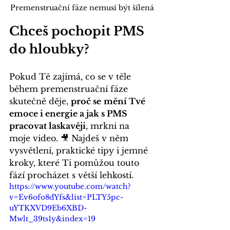
Premenstruační fáze nemusí být šílená
Chceš pochopit PMS 
do hloubky?
Pokud Tě zajímá, co se v těle 
během premenstruační fáze 
skutečně děje, 
proč se
mění Tvé 
emoce i energie a jak s PMS 
pracovat laskavěji
, mrkni na 
moje video. 🎥 Najdeš v něm 
vysvětlení, praktické tipy i jemné 
kroky, které Ti pomůžou touto 
fází procházet s větší lehkostí.
https://www.youtube.com/watch?
v=Ev6ofo8dYfs&list=PLTY5pc-
uYTKXVD9Eb6XBD-
Mwlt_39ts1y&index=19