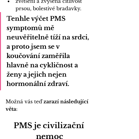
zvětšení a zvýšená citlivost 
prsou, bolestivé bradavky.
Tenhle výčet PMS 
symptomů mě 
neuvěřitelně tíží na srdci, 
a proto jsem se v 
koučování 
zaměřila 
hlavně na cykličnost a 
ženy a jejich nejen 
hormonální zdraví.
Možná vás teď
 zarazí následující 
věta
:
PMS je civilizační 
nemoc