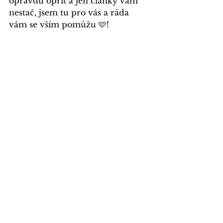
opravdu opřít a jen články vám 
nestač, jsem tu pro vás a ráda 
vám se vším 
pomůžu
 🩷
!