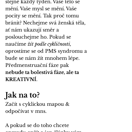
stejné každý týden. Vaše tělo se 
mění. Vaše mysl se mění. Vaše 
pocity se mění. Tak proč tomu 
bránit? Nechejme svá ženská těla, 
ať nám ukazují směr a 
poslouchejme ho. Pokud se 
naučíme 
žít podle cykličnosti,
oprostíme se od PMS syndromu a 
bude se nám žít mnohem lépe. 
Předmenstruační fáze pak
nebude ta 
bolestivá
fáze, ale ta 
KREATIVNÍ
.
Jak na to?
Začít s
cyklickou mapou
& 
odpočívat v
mns
. 
A pokud se do toho chcete 