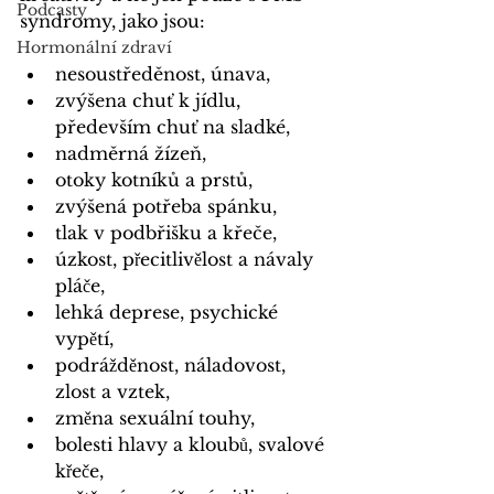
Podcasty
syndromy, jako jsou:
Hormonální zdraví
nesoustředěnost, únava,
zvýšena chuť k 
jídlu
, 
především chuť na sladké, 
nadměrná žízeň,
otoky kotníků a prstů,
zvýšená potřeba spánku,
tlak v podbřišku a křeče,
úzkost, přecitlivělost a návaly 
pláče,
lehká deprese, psychické 
vypětí,
podrážděnost, náladovost, 
zlost a vztek,
změna 
sexuální touhy
,
bolesti hlavy a kloubů, svalové 
křeče,