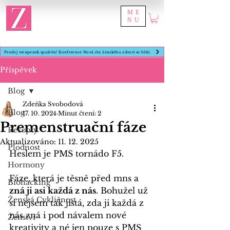
ME
NU
Prodej vstupenek spuštěn! Konference Nová éra ženského zdraví se blíží.
Příspěvek
Blog
Zdeňka Svobodová
Blog
17. 10. 2024
Minut čtení: 2
Premenstruační fáze
Recepty
Aktualizováno:
11. 12. 2025
Plodnost
Heslem je PMS tornádo F5.
Hormony
Fáze, která je těsně před mns a 
Biohacking
zná ji asi každá z nás
. Bohužel už 
Ženská Cykličnost
si nejsem tak jistá, zda ji každá z 
nás zná i pod návalem nové 
Ženství
kreativity a né jen pouze s PMS 