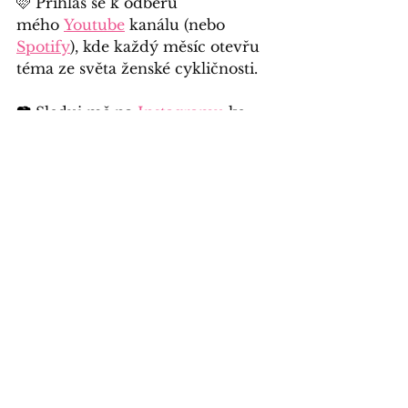
🩷 Přihlas se k odběru 
mého
Youtube
 kanálu (nebo 
Spotify
), kde každý měsíc otevřu 
téma ze světa ženské cykličnosti.
📷 
Sleduj mě na
Instagramu
 ke 
každodennímu načerpání 
inspirace pro lepší hormonální 
zdraví.
🌸 Pořiď si svůj 
Cycle Planner – 
cyklický diář
, který Ti pomůže 
lépe rozumět svému tělu, sladit 
každodenní život s cykličností a 
podpořit Tvé zdraví i pohodu.
A pokud Tě trápí nějaký 
hormonální problém nebo se 
chceš vědět víc a žít v souladu se 