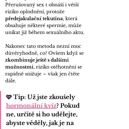
Přerušovaný sex t obnáší i větší 
riziko oplodnění, protože 
předejakulační tekutina
, která 
obsahuje některé spermie, může 
unikat již během sexuálního aktu. 
Nakonec tato metoda nezní moc 
důvěryhodně, co? Ovšem když se 
zkombinuje ještě s dalšími 
možnostmi
, riziko otěhotnění se 
rapidně snižuje – však jen čtěte 
dále.
🩷 Tip:
 Už jste zkoušely 
hormonální kvíz
? Pokud 
ne, určitě si ho udělejte, 
abyste věděly, jak je na 