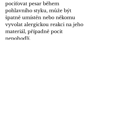
pociťovat pesar během 
pohlavního styku, může být 
špatně umístěn nebo někomu 
vyvolat alergickou reakci na jeho 
materiál, případně pocit 
nepohodlí.
Symptotermální 
metoda – STM
Účinnost této metody je 99,6 %
(antikoncepce má 99 %). To už zní 
skvěle, no ne?
Tato metoda spočívá v 
měření 
bazální teploty
, a tedy přesně 
zjistí probíhající ovulaci. Díky 
tomu
s jistotou
víte, kdy máte 
plodné a neplodné dny
. Tím 