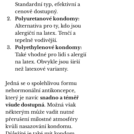
Standardní typ, efektivní a 
cenově dostupný. 
Polyuretanové kondomy:
Alternativa pro ty, kdo jsou 
alergičtí na latex. Tenčí a 
tepelně vodivější.
Polyethylenové kondomy:
Také vhodné pro lidi s alergií 
na latex. Obvykle jsou širší 
než latexové varianty.
Jedná se o spolehlivou formu 
nehormonální antikoncepce, 
který je navíc 
snadno a téměř 
všude dostupná
. Možná však 
některým může vadit nutné 
přerušení milostné atmosféry 
kvůli nasazování kondomu.  
Důležité je také mít kondom 