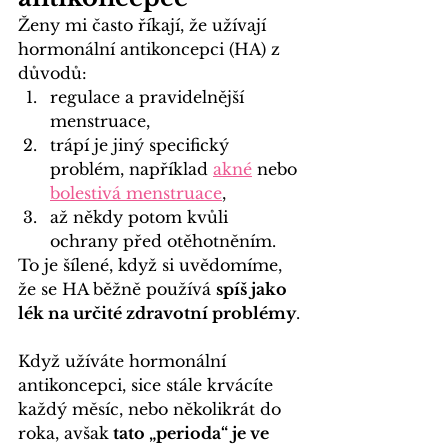
Ženy mi často říkají, že užívají 
hormonální antikoncepci (HA) z 
důvodů:
regulace a pravidelnější 
menstruace,
trápí je jiný specifický 
problém, například 
akné
nebo
bolestivá menstruace
,
až někdy potom kvůli 
ochrany před otěhotněním. 
To je šílené, když si uvědomíme, 
že se HA běžně používá 
spíš jako 
lék na určité zdravotní problémy
.
Když užíváte hormonální 
antikoncepci, sice stále krvácíte 
každý měsíc, nebo několikrát do 
roka, avšak
 tato „perioda“ je ve 