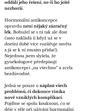
oddálí jeho řešení, ne-li ho ještě 
nezhorší.
Hormonální antikoncepce 
opravdu 
není nějaký zázračný 
lék
. Bohužel se s ní tak ale dost 
často nakládá (i když už se v 
dnešní době více rozšiřuje osvěta 
a já se k ní musím přidat!). 
Nejednou jsem slyšela, že 
gynekologové předepisují 
antikoncepci „na všechno“ a zcela 
bezdůvodně. 
Jedná se pouze o 
náplast všech 
problémů, či dokonce viníka 
nově vzniklých komplikací
. 
Pojďme se spolu kouknout, co se 
děje v těle při užívání hormonální 