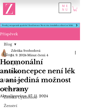
ME
NU
Prodej vstupenek spuštěn! Konference Nová éra ženského zdraví se blíží.
Příspěvek
Blog
Zdeňka Svobodová
Blog
14. 9. 2024
Minut čtení: 4
Hormonální
Recepty
antikoncepce není lék
Plodnost
a ani jediná možnost
Hormony
ochrany
Biohacking
Aktualizováno:
27. 11. 2024
Ženská Cykličnost
Ženství