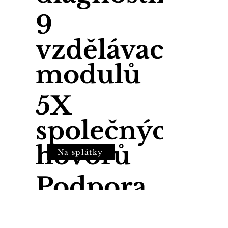
9
vzdělávacích
modulů
5X
společných
hovorů
Na splátky
Podpora
na 6