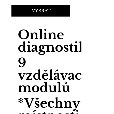
VYBRAT
Online
diagnostika
9
vzdělávacích
modulů
*Všechny