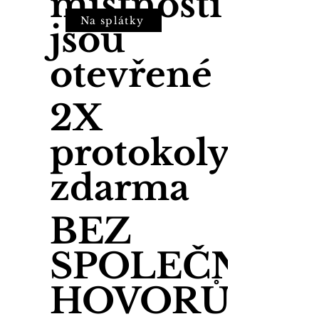
místnosti
Na splátky
jsou
otevřené
2X
protokoly
zdarma
BEZ
SPOLEČNÝC
HOVORŮ