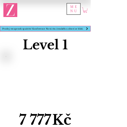
ME
NU
Prodej vstupenek spuštěn! Konference Nová éra ženského zdraví se blíží.
Level 1
7 777
Kč