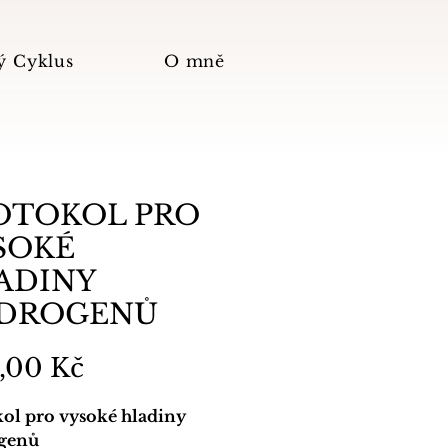
ý Cyklus
O mně
OTOKOL PRO
SOKÉ
ADINY
DROGENŮ
Cena
,00 Kč
ol pro vysoké hladiny
genů