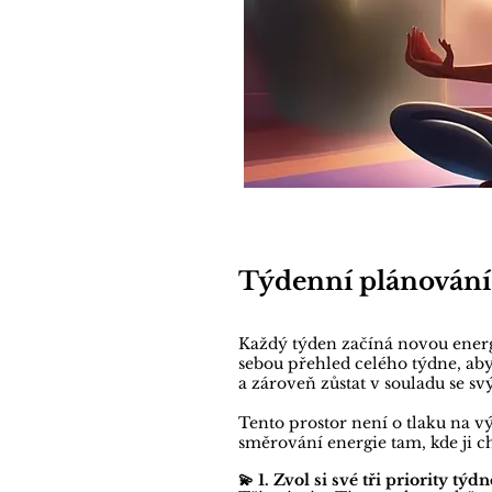
Týdenní plánování
Každý týden začíná novou energ
sebou přehled celého týdne, ab
a zároveň zůstat v souladu se s
Tento prostor není o tlaku na 
směrování energie tam, kde ji c
💫 1. Zvol si své tři priority týdn