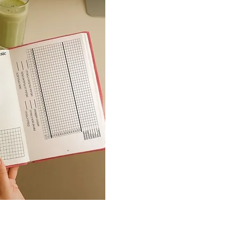
ol krevní testy
, ať máš
ší představu o tom, co se v
kutečně děje – a můžeš začít
, která bude cílená a účinná.