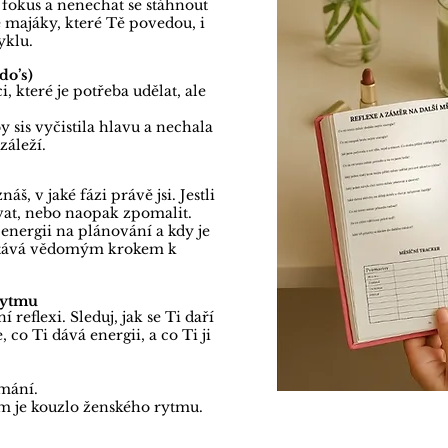
Protok
fokus a nenechat se stáhnout
é majáky, které Tě povedou, i
jasněj
yklu.
těle s
s péčí
do’s)
 které je potřeba udělat, ale
y sis vyčistila hlavu a nechala
záleží.
, v jaké fázi právě jsi. Jestli
vat, nebo naopak zpomalit.
 energii na plánování a kdy je
ak stává vědomým krokem k
 rytmu
 reflexi. Sleduj, jak se Ti daří
 co Ti dává energii, a co Ti ji
ímání.
om je kouzlo ženského rytmu.