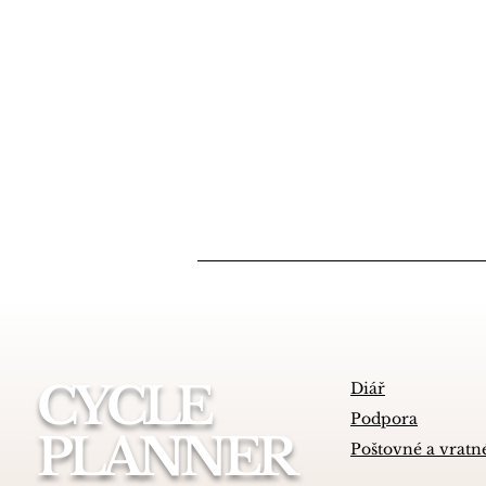
CYCLE
Diář
Podpora
PLANNER
Poštovné a vratn