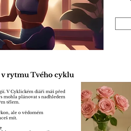
Zvýše
(např.
akné, 
v obla
nepra
protok
jak p
přiroz
doplňk
 v rytmu Tvého cyklu
stylu.
✨ Je t
ií. V Cyklickém diáři máš před
podezř
ys mohla plánovat s nadhledem
vým tělem.
sympt
mužsk
výkon, ale o vědomém
hceš mít.
👉
Ješ
e