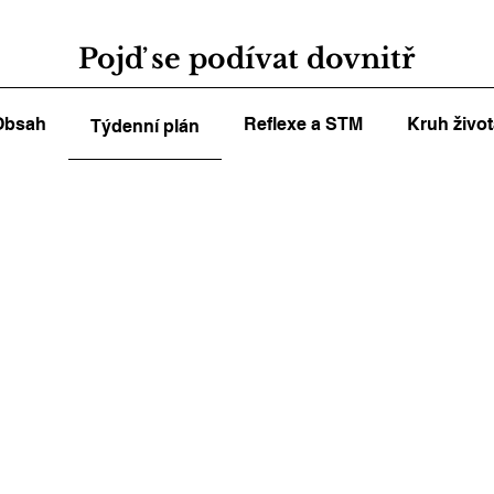
Pojď se podívat dovnitř
Obsah
Reflexe a STM
Kruh živo
Týdenní plán