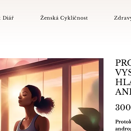
 Diář
Ženská Cykličnost
Zdrav
PR
VY
HL
AN
300
Protok
andro