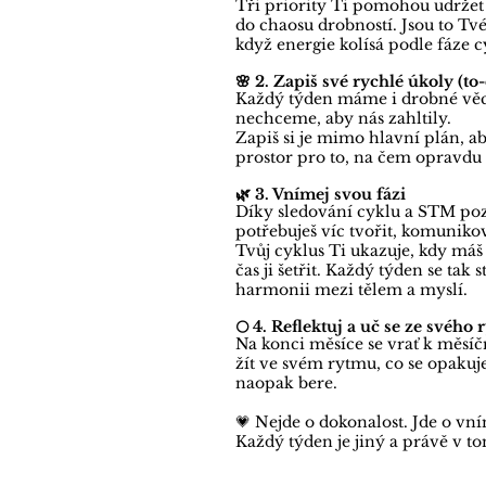
Tři priority Ti pomohou udržet 
do chaosu drobností. Jsou to Tv
když energie kolísá podle fáze c
🌸 2. Zapiš své rychlé úkoly (to-
Každý týden máme i drobné věci,
nechceme, aby nás zahltily.
Zapiš si je mimo hlavní plán, ab
prostor pro to, na čem opravdu 
🌿 3. Vnímej svou fázi
Díky sledování cyklu a STM poznáš
potřebuješ víc tvořit, komuniko
Tvůj cyklus Ti ukazuje, kdy máš
čas ji šetřit. Každý týden se t
harmonii mezi tělem a myslí.
🌕 4. Reflektuj a uč se ze svého
Na konci měsíce se vrať k měsíční
žít ve svém rytmu, co se opakuje,
naopak bere.
💗 Nejde o dokonalost. Jde o vn
Každý týden je jiný a právě v t