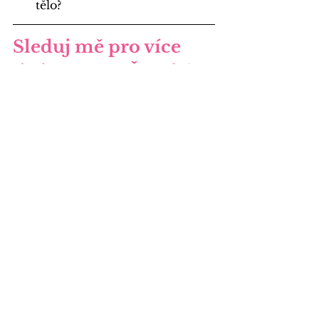
tělo?
Sleduj mě pro více 
tipů ze světa Ženské 
Cykličnosti
Pečuj o své hormonální zdraví a 
získávej 
kvalitní obsah, který má 
hodnotu
.
📖 Prolistuj si témata na 
našem
blogu
, který Ti předá 
mnoho zajímavých informací pro 
Tvé zdraví.
🩷 Přihlas se k odběru 
mého
Youtube
 kanálu (nebo 