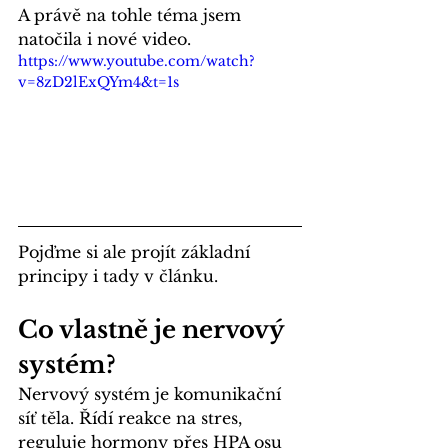
A právě na tohle téma jsem 
natočila i nové video. 
https://www.youtube.com/watch?
v=8zD2lExQYm4&t=1s
Pojďme si ale projít základní 
principy i tady v článku.
Co vlastně je nervový 
systém?
Nervový systém je komunikační 
síť těla. Řídí reakce na stres, 
reguluje hormony přes HPA osu 