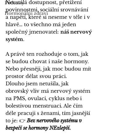
Neustálá dostupnost, přetížení 
Podcasty
povinnostmi, sociální srovnávání 
Hormonální zdraví
a napětí, které si neseme v těle i v 
hlavě… to všechno má jeden 
společný jmenovatel: 
náš nervový 
systém
.
A právě ten rozhoduje o tom, jak 
se budou chovat i naše hormony. 
Nebo přesněji, jak moc budou mít 
prostor dělat svou práci.
Dlouho jsem netušila, jak 
obrovský vliv má nervový systém 
na PMS, ovulaci, cyklus nebo i 
bolestivou menstruaci. Ale čím 
déle pracuji s ženami, tím jasnější 
to je: 👉
Bez nervového systému v 
bezpečí se hormony NEzlepší.