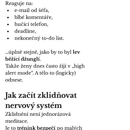
Reaguje na:
e-mail od šéfa,
blbé komentáře,
hučící telefon,
deadline,
nekonečný to-do list.
…úplně stejně, jako by to byl 
lev 
běžící džunglí
.
Takže ženy dnes často žijí v „high 
alert mode“. A tělo to (logicky) 
odnese.
Jak začít zklidňovat 
nervový systém
Zklidnění není jednorázová 
meditace. 
Je to 
trénink bezpečí
 po malých 