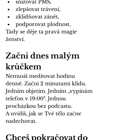
snižovat PMS,
zlepšovat trávení,
zklidňovat zánět,
podporovat plodnost,
Tady se děje ta pravá magie 
ženství.
Začni dnes malým 
krůčkem
Nemusíš meditovat hodinu 
denně. Začni 2 minutami klidu. 
Jedním objetím. Jedním „vypínám 
telefon v 19:00“. Jednou 
procházkou bez podcastu.
A uvidíš, jak se Tvé tělo začne 
nadechovat.
Chceš pokračovat do 