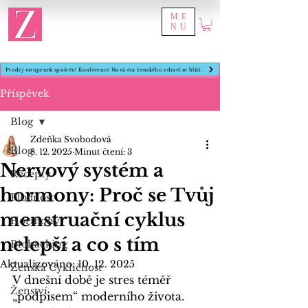
ME
NU
Prodej vstupenek spuštěn! Konference Nová éra ženského zdraví se blíží.
Příspěvek
Blog
Zdeňka Svobodová
Blog
8. 12. 2025
Minut čtení: 3
Nervový systém a
Recepty
hormony: Proč se Tvůj
Plodnost
menstruační cyklus
Hormony
nelepší a co s tím
Biohacking
Aktualizováno:
10. 12. 2025
Ženská Cykličnost
V dnešní době je stres téměř 
Ženství
„podpisem“ moderního života. 