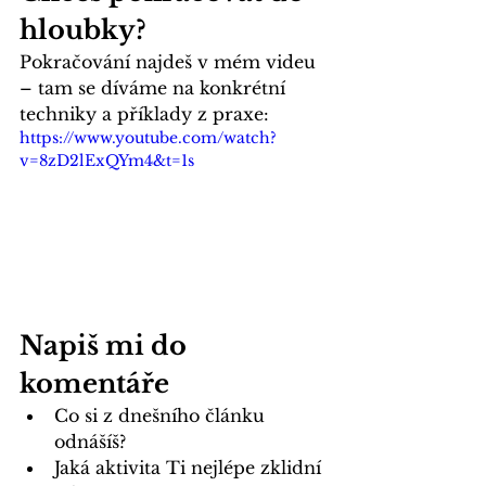
hloubky?
Pokračování najdeš v mém videu 
– tam se díváme na konkrétní 
techniky a příklady z praxe:
https://www.youtube.com/watch?
v=8zD2lExQYm4&t=1s
Napiš mi do 
komentáře
Co si z dnešního článku 
odnášíš?
Jaká aktivita Ti nejlépe zklidní 