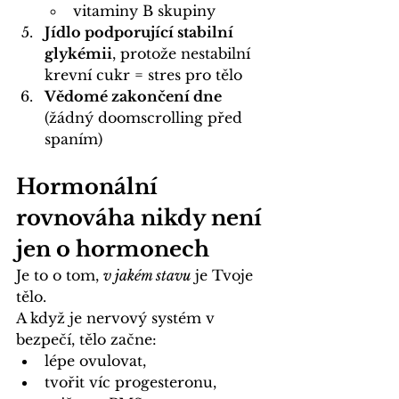
vitaminy B skupiny
Jídlo podporující stabilní 
glykémii
, protože nestabilní 
krevní cukr = stres pro tělo
Vědomé zakončení dne 
(žádný doomscrolling před 
spaním)
Hormonální 
rovnováha nikdy není 
jen o hormonech
Je to o tom, 
v jakém stavu
 je Tvoje 
tělo.
A když je nervový systém v 
bezpečí, tělo začne:
lépe ovulovat,
tvořit víc progesteronu,