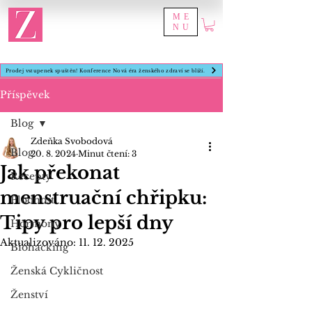
ME
NU
Prodej vstupenek spuštěn! Konference Nová éra ženského zdraví se blíží.
Příspěvek
Blog
Zdeňka Svobodová
Blog
20. 8. 2024
Minut čtení: 3
Jak překonat
Recepty
menstruační chřipku:
Plodnost
Tipy pro lepší dny
Hormony
Aktualizováno:
11. 12. 2025
Biohacking
Ženská Cykličnost
Ženství