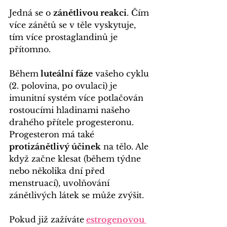
Jedná se o 
zánětlivou reakci
. Čím 
více zánětů se v těle vyskytuje, 
tím více prostaglandinů je 
přítomno.
Během
 luteální fáze
 vašeho cyklu 
(2. polovina, po ovulaci) je 
imunitní systém více potlačován 
rostoucími hladinami našeho 
drahého přítele 
progesteronu
.
Progesteron má také 
protizánětlivý účinek
 na tělo. Ale 
když začne klesat (během týdne 
nebo několika dní před 
menstruací), uvolňování 
zánětlivých látek se může zvýšit.
Pokud již zažíváte
estrogenovou 