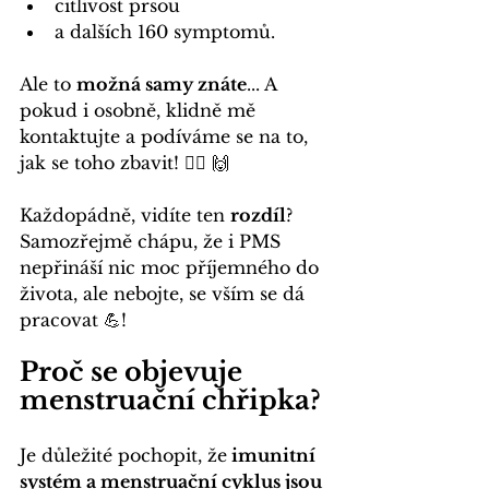
citlivost prsou 
a dalších 160 symptomů.
Ale to 
možná samy znáte
... A 
pokud i osobně, klidně mě 
kontaktujte a podíváme se na to, 
jak se toho zbavit! 🙋‍♀️ 🙌
Každopádně, vidíte ten 
rozdíl
? 
Samozřejmě chápu, že i PMS 
nepřináší nic moc příjemného do 
života, ale nebojte, se vším se dá 
pracovat 💪!
Proč se objevuje 
menstruační chřipka?
Je důležité pochopit, že
 imunitní 
systém a menstruační cyklus jsou 