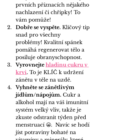
prvních příznacích nějakého 
nachlazení či chřipky! To 
vám pomůže!
Dobře se vyspěte.
 Klíčový tip 
snad pro všechny 
problémy! Kvalitní spánek 
pomáhá regenerovat tělo a 
posiluje obranyschopnost.
Vyrovnejte
hladinu cukru v 
krvi
.
 To je KLÍČ k udržení 
zánětu v těle na uzdě.
Vyhněte se zánětlivým 
jídlům/nápojům.
 Cukr a 
alkohol mají na váš imunitní 
systém velký vliv, takže je 
zkuste odstranit týden před 
menstruací 😬.  Navíc se hodí 
jíst potraviny bohaté na 
vitamíny a minerály, které 