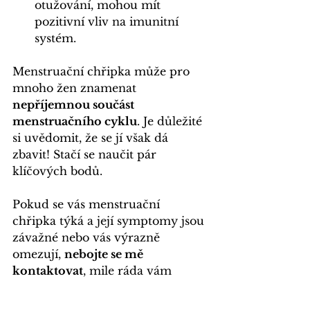
otužování, mohou mít 
pozitivní vliv na imunitní 
systém. 
Menstruační chřipka může pro 
mnoho žen znamenat
nepříjemnou součást 
menstruačního cyklu
. Je důležité 
si uvědomit, že se jí však dá 
zbavit! Stačí se naučit pár 
klíčových bodů.
Pokud se vás menstruační 
chřipka týká a její symptomy jsou 
závažné nebo vás výrazně 
omezují, 
nebojte se mě 
kontaktovat
, mile ráda vám
pomůžu
 🙋‍♀️. Samozřejmě jsem k 
dispozici i s jakýmkoliv jiným 