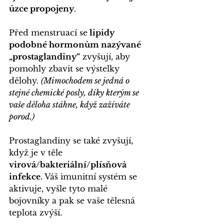
úzce propojeny
.
Před menstruací se
 lipidy 
podobné hormonům nazývané 
„prostaglandiny“
 zvyšují, aby 
pomohly zbavit se výstelky 
dělohy. 
(Mimochodem se jedná o 
stejné chemické posly, díky kterým se 
vaše děloha stáhne, když zažíváte 
porod.)
Prostaglandiny se také zvyšují, 
když je v těle 
virová/bakteriální/plísňová 
infekce
. Váš imunitní systém se 
aktivuje, vyšle tyto malé 
bojovníky a pak se vaše tělesná 
teplota zvýší.