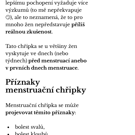
lepšímu pochopení vyžaduje více 
výzkumů (to mě nepřekvapuje 
🙄), ale to neznamená, že to pro 
mnoho žen nepředstavuje 
příliš 
reálnou zkušenost
.
Tato chřipka se u většiny žen 
vyskytuje ve dnech (nebo 
týdnech)
 před menstruací anebo 
v prvních dnech menstruace
.
Příznaky 
menstruační chřipky
Menstruační chřipka se může
projevovat těmito příznaky
:
bolest svalů,
bolest kloubů,