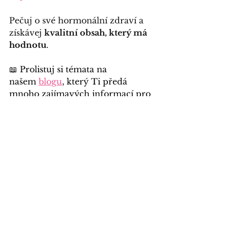
Pečuj o své hormonální zdraví a 
získávej 
kvalitní obsah, který má 
hodnotu
.
📖 Prolistuj si témata na 
našem
blogu
, který Ti předá 
mnoho zajímavých informací pro 
Tvé zdraví.
🩷 Přihlas se k odběru 
mého
Youtube
 kanálu (nebo 
Spotify
), kde každý měsíc otevřu 
téma ze světa ženské cykličnosti.
📷 
Sleduj mě na
Instagramu
 ke 
každodennímu načerpání 
inspirace pro lepší hormonální 
zdraví.