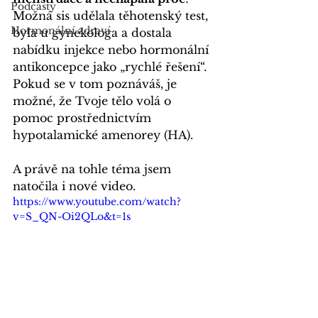
Podcasty
Možná sis udělala těhotenský test, 
Hormonální zdraví
byla u gynekologa a dostala 
nabídku injekce nebo hormonální 
antikoncepce jako „rychlé řešení“. 
Pokud se v tom poznáváš, je 
možné, že Tvoje tělo volá o 
pomoc prostřednictvím 
hypotalamické amenorey (HA).
A právě na tohle téma jsem 
natočila i nové video.
https://www.youtube.com/watch?
v=S_QN-Oi2QLo&t=1s