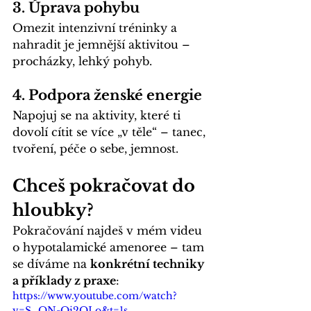
3. 
Úprava pohybu
Omezit intenzivní tréninky a 
nahradit je jemnější aktivitou – 
procházky, lehký pohyb.
4. 
Podpora ženské energie
Napojuj se na aktivity, které ti 
dovolí cítit se více „v těle“ – tanec, 
tvoření, péče o sebe, jemnost.
Chceš pokračovat do 
hloubky?
Pokračování najdeš v mém videu 
o hypotalamické amenoree – tam 
se díváme na 
konkrétní techniky 
a příklady z praxe
:
https://www.youtube.com/watch?
v=S_QN-Oi2QLo&t=1s