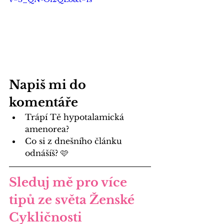
Napiš mi do 
komentáře
Trápí Tě hypotalamická 
amenorea?
Co si z dnešního článku 
odnášíš? 
🩷
Sleduj mě pro více 
tipů ze světa Ženské 
Cykličnosti