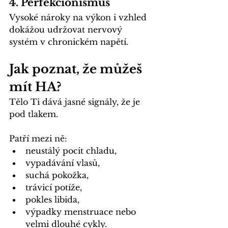
4. 
Perfekcionismus
Vysoké nároky na výkon i vzhled 
dokážou udržovat nervový 
systém v chronickém napětí.
Jak poznat, že můžeš 
mít HA?
Tělo Ti dává jasné signály, že je 
pod tlakem.
Patří mezi ně:
neustálý pocit chladu,
vypadávání vlasů,
suchá pokožka,
trávicí potíže,
pokles libida,
výpadky menstruace nebo 
velmi dlouhé cykly.