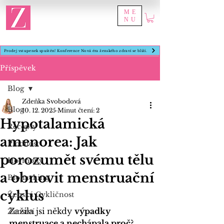
ME
NU
Prodej vstupenek spuštěn! Konference Nová éra ženského zdraví se blíží.
Příspěvek
Blog
Zdeňka Svobodová
Blog
10. 12. 2025
Minut čtení: 2
Hypotalamická
Recepty
amenorea: Jak
Plodnost
porozumět svému tělu
Hormony
a obnovit menstruační
Biohacking
cyklus
Ženská Cykličnost
Zažila jsi někdy 
výpadky 
Ženství
menstruace a nechápala proč
? 