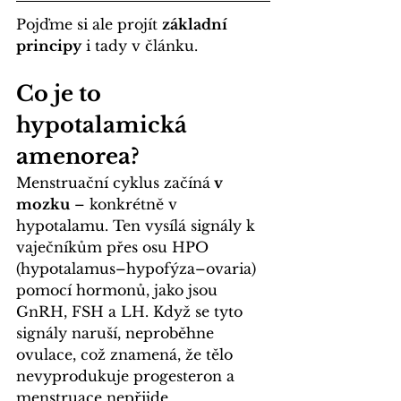
Pojďme si ale projít 
základní 
principy
 i tady v článku.
Co je to 
hypotalamická 
amenorea?
Menstruační cyklus začíná
 v 
mozku
 – konkrétně v 
hypotalamu. Ten vysílá signály k 
vaječníkům přes osu HPO 
(hypotalamus–hypofýza–ovaria) 
pomocí hormonů, jako jsou 
GnRH, FSH a LH. Když se tyto 
signály naruší, neproběhne 
ovulace, což znamená, že tělo 
nevyprodukuje progesteron a 
menstruace nepřijde.