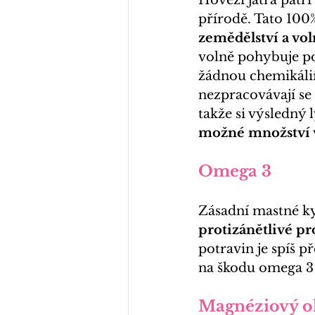
Hovězí játra patří
přírodě. Tato 100%
zemědělství a vo
volně pohybuje po
žádnou chemikálií
nezpracovávají se
takže si výsledný 
možné množství v
Omega 3
Zásadní mastné ky
protizánětlivé pro
potravin je spíš 
na škodu omega 3 d
Magnéziový ol