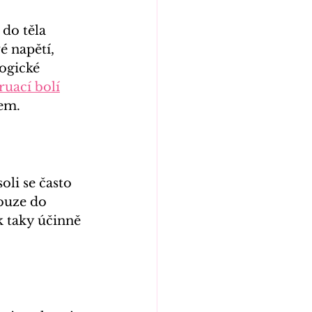
do těla 
é napětí, 
ogické 
uací bolí
nem.
oli se často 
pouze do 
k taky účinně 