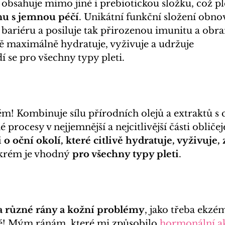
obsahuje mimo jiné i prebiotickou složku, což ple
nu s jemnou péčí
. Unikátní funkční složení obno
 bariéru a posiluje tak přirozenou imunitu a obr
 maximálně hydratuje, vyživuje a udržuje 
 se pro všechny typy pleti.
m! Kombinuje sílu přírodních olejů a extraktů s 
procesy v nejjemnější a nejcitlivější části obličeje
o oční okolí, které citlivě hydratuje, vyživuje,
 krém je vhodný
 pro všechny typy pleti
.  
a různé rány a kožní problémy
, jako třeba ekzé
kné! Mým ránám, které mi způsobilo
hormonální a