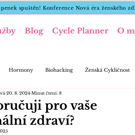
upenek spuštěn! Konference Nová éra ženského zdra
užby
Blog
Cycle Planner
O m
Hormony
Biohacking
Ženská Cykličnost
vá
20. 8. 2024
Minut čtení: 8
ručuji pro vaše
lní zdraví?
2025