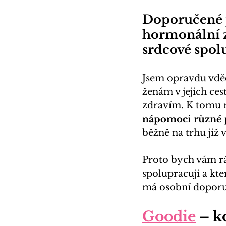
Doporučené 
hormonální 
srdcové spol
Jsem opravdu vdě
ženám v jejich ce
zdravím. K tomu 
nápomoci různé 
běžně na trhu již 
Proto bych vám rá
spolupracuji a kt
má osobní doporuče
Goodie
 – k