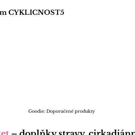
ódem CYKLICNOST5
Goodie: Doporučené produkty
et
 – doplňky stravy, cirkadiánn