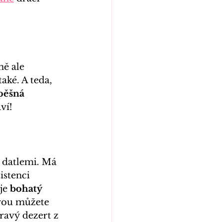
ě ale 
aké. A teda, 
spěšná
ví!
 datlemi. Má 
stenci 
je 
bohatý 
erou můžete 
ravý dezert z 