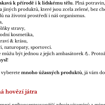
askavá k přírodě i k lidskému tělu
. Plná potravin
a jiných produktů, které jsou zcela zelené, bez ch
ů na životní prostředí i náš organismus.
a,
lňky stravy,
rodní kosmetika,
raví & krásu,
i, naturopaty, sportovci.
e můžu být jednou z jejich ambasátorek 💪. Protože
ysl
!
vyberete
 mnoho úžasných produktů
, já vám d
 hovězí játra