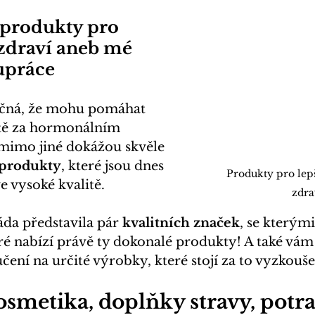
produkty pro 
zdraví aneb mé 
upráce
čná, že mohu pomáhat 
stě za hormonálním 
mimo jiné dokážou skvěle 
produkty
, které jsou dnes 
Produkty pro lep
ve vysoké kvalitě.
zdra
da představila pár
 kvalitních značek
, se kterými
eré nabízí právě ty dokonalé produkty! A také vá
ní na určité výrobky, které stojí za to vyzkouše
osmetika, doplňky stravy, potr