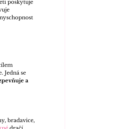
ti poskytuje 
vuje 
anyschopnost 
cílem 
. Jedná se 
 zpevňuje a 
my, bradavice, 
kné
dračí 