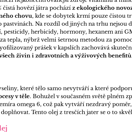
 mezi nejkoncentrovanější zdroje vitamínů a mine
 čistá hovězí játra pochází 
z ekologického novo
lného chovu
, kde se dobytek krmí pouze čistou tr
 pastvinách. Na rozdíl od jiných na trhu nejsou 
, pesticidy, herbicidy, hormony, hexanem ani G
 za tepla, nýbrž velmi šetrnou metodou za pomoc
lyofilizovaný prášek v kapslích zachovává skutečn
šech živin i zdravotních a výživových benefitů
seliny, které tělo samo nevytváří a které podporu
cesy v těle
. Bohužel v současném světě plném z
přemíra omega 6, což pak vytváří nezdravý poměr,
oplňovat. Tento olej z tresčích jater se o to skvě
ej