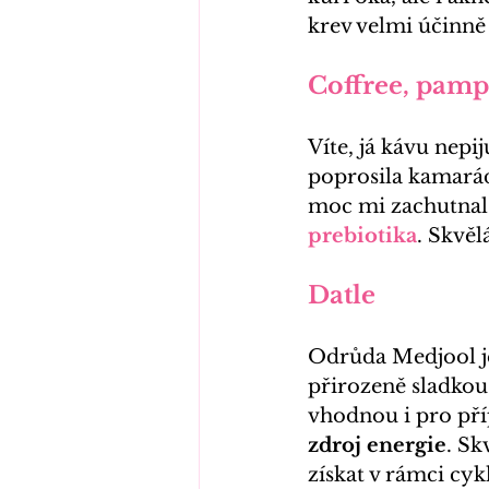
krev velmi účinně 
Coffree, pamp
Víte, já kávu nepi
poprosila kamarádk
moc mi zachutnal
prebiotika
. 
Skvělá
Datle
Odrůda Medjool je
přirozeně sladkou
vhodnou i pro pří
zdroj energie
. Sk
získat v rámci 
cyk