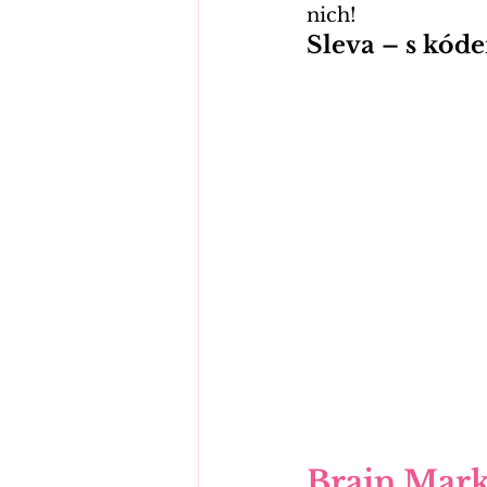
nich!
Sleva – s k
Brain Mark