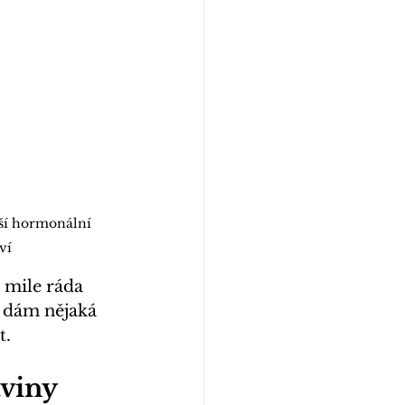
ší hormonální 
ví
 mile ráda 
m dám nějaká 
t.
aviny