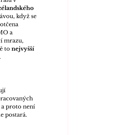
rálů v 
zélandského 
ávou, když se 
dotčena 
MO a 
í mrazu, 
ě to 
nejvyšší 
.
jí
pracovaných 
 a proto není 
le postará.