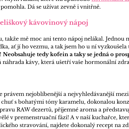
pomohla. Dá se užívat zevně i vnitřně.
eliškový kávovinový nápoj
ju, takže mě moc ani tento nápoj nelákal. Jednou m
a, ať jí ho vezmu, a tak jsem ho u ní vyzkoušela t
! 
Neobsahuje tedy kofein a taky se jedná o pro
 náhrada kávy, která ušetří vaše hormonální zdra
 právem nejoblíbenější a nejvyhledávanější mezi
 chuť s bohatými tóny karamelu, dokonalou konzi
pravu RAW dezertů, příjemné aroma a představu
vělé v 
premenstruační fázi
! A v naší kuchařce, kt
lického stravování
, najdete dokonalý recept na zd