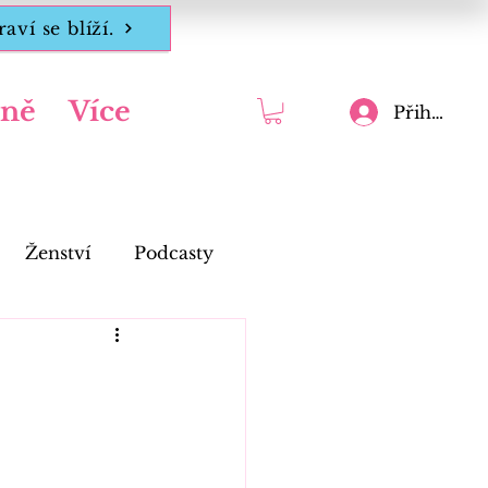
ví se blíží.
ně
Více
Přihlásit
Ženství
Podcasty