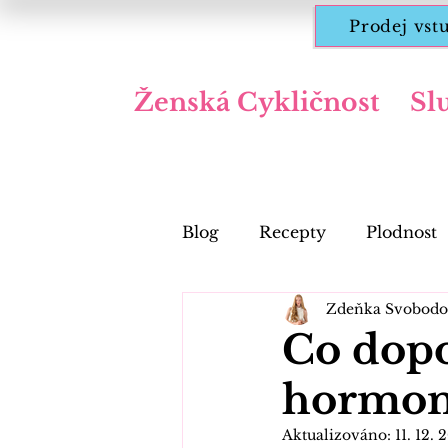
Prodej vst
Ženská Cykličnost
Sl
Blog
Recepty
Plodnost
Zdeňka Svobodo
Hormonální zdraví
Co dopo
hormoná
Aktualizováno:
11. 12. 