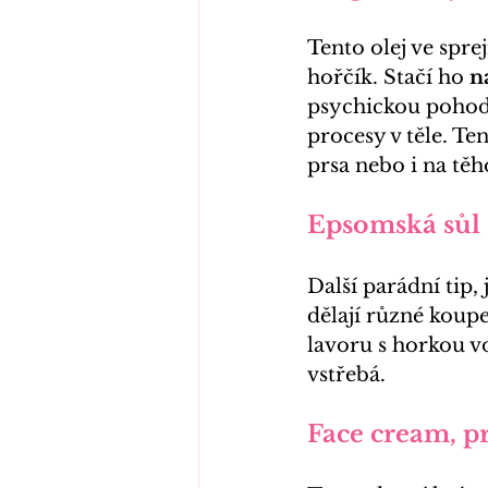
Tento olej ve spre
hořčík. Stačí ho 
n
psychickou pohod
procesy v těle. Ten
prsa nebo i na tě
Epsomská sůl
Další parádní tip,
dělají různé koupe
lavoru s horkou vo
vstřebá.
Face cream, p