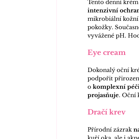
Tento denní krém 
intenzivní ochra
mikrobiální kožní
pokožky. Současně
vyvážené pH. Hodí
Eye cream
Dokonalý oční kré
podpořit přirozené 
o 
komplexní péči 
projasňuje
. Oční
Dračí krev
Přírodní zázrak 
n
kuří oka, ale i a