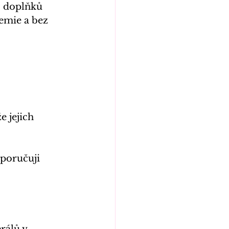
, doplňků 
emie a bez 
 jejich 
oporučuji 