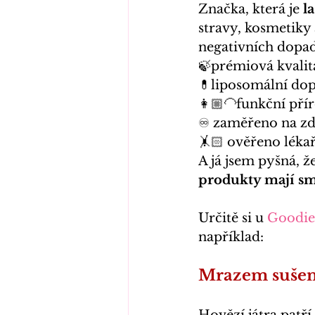
Značka, která je 
l
stravy, kosmetiky 
negativních dopad
🍃prémiová kvalit
💊liposomální dop
👩🏼‍🦲funkční pří
♾️ zaměřeno na zd
🤸🏻 ověřeno lékař
A já jsem pyšná, ž
produkty mají sm
Určitě si u
Goodie
například:
Mrazem sušená