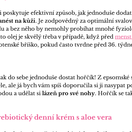
ji poskytuje efektivní způsob, jak jednoduše dodat 
anést na kůži
. Je zodpovědný za optimální svalov
u a bez něho by nemohly probíhat mnohé fyziol
to olej je skvělý třeba v případě, když před 
menstr
hotenské bříško, pokud často tvrdne před 36. týd
 jak do sebe jednoduše dostat hořčík! Z epsomské s
le, ale já bych vám spíš doporučila si ji nasypat 
dou a udělat si 
lázeň pro své nohy
. Hořčík se ta
rebiotický denní krém s aloe vera