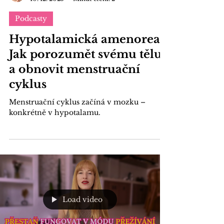
Zdeňka Svobodová
10. 12. 2025
Minut čtení: 2
Podcasty
Hypotalamická amenorea:
Jak porozumět svému tělu
a obnovit menstruační
cyklus
Menstruační cyklus začíná v mozku –
konkrétně v hypotalamu.