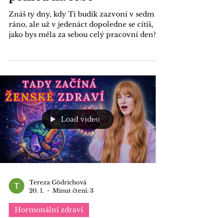
den, který změní Tvůj
pohled na sebe
Znáš ty dny, kdy Ti budík zazvoní v sedm
ráno, ale už v jedenáct dopoledne se cítíš,
jako bys měla za sebou celý pracovní den?
Marně v sobě hledáš poslední zbytky
energie, třetí kávu dne doplňuješ něčím
sladkým na zub a v hlavě Ti bliká varovná
kontrolka, že tohle dlouhodobě není
udržitelné. Máš pocit, že Tvé vlastní tělo
bojuje proti Tobě. Místo toho, aby Ti bylo
oporou, stává se dalším projektem, který
nestíháš řídit. Pokud v tomhle popisu
Load video
poznáváš samu sebe, tak Ti chci ří
Tereza Gödrichová
20. 1.
Minut čtení: 3