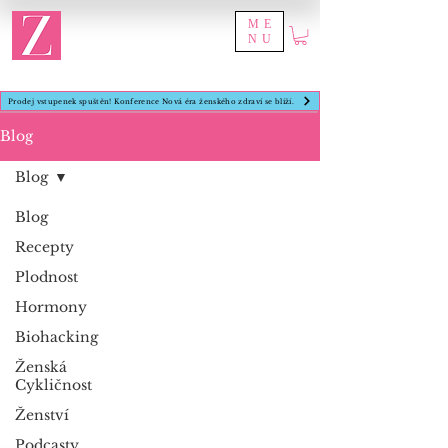
ME
NU
Prodej vstupenek spuštěn! Konference Nová éra ženského zdraví se blíží.
Blog
Blog
Blog
Recepty
Plodnost
Hormony
Biohacking
Ženská
Cykličnost
Ženství
Podcasty