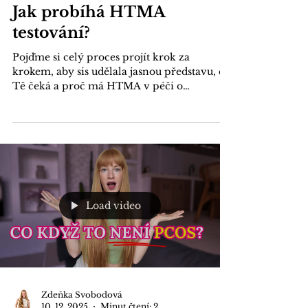
30. 12. 2025
Minut čtení: 3
Hormony
Jak probíhá HTMA
testování?
Pojďme si celý proces projít krok za
krokem, aby sis udělala jasnou představu, co
Tě čeká a proč má HTMA v péči o
hormonální zdraví své místo.
Load video