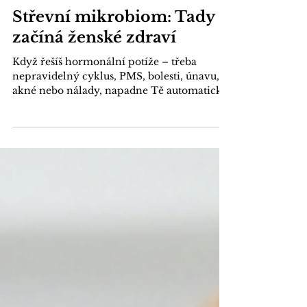
Hormonální zdraví
Střevní mikrobiom: Tady
začíná ženské zdraví
Když řešíš hormonální potíže – třeba
nepravidelný cyklus, PMS, bolesti, únavu,
akné nebo nálady, napadne Tě automaticky
podívat se i na svá střeva ? Většina žen
začne u hormonů. U tabulek, doplňků, čtení
diskuzí, googlování nebo povídání si s
ChatemGPT – zkrátka zkouší jednu radu za
druhou… a pořád čeká, kdy se něco změní .
Bohužel často přehlédneme jeden zásadní
systém, který o hormonech rozhoduje víc,
než si myslíme . 👉 Tvoje hormony nejsou
oddělený systém. Jsou úzce p