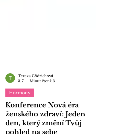
Tereza Gödrichová
3. 7.
Minut čtení: 3
Hormony
Konference Nová éra
ženského zdraví: Jeden