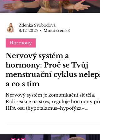
Load video
Zdeňka Svobodová
8. 12. 2025
Minut čtení: 3
Hormony
Nervový systém a
hormony: Proč se Tvůj
menstruační cyklus nelepší
a co s tím
Nervový systém je komunikační síť těla.
Řídí reakce na stres, reguluje hormony přes
HPA osu (hypotalamus–hypofýza–
nadledviny) a ovlivňuje doslova každý