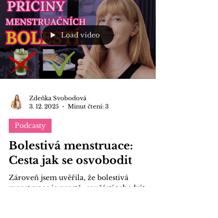
orgán.
Load video
Zdeňka Svobodová
3. 12. 2025
Minut čtení: 3
Podcasty
Bolestivá menstruace:
Cesta jak se osvobodit
Zároveň jsem uvěřila, že bolestivá